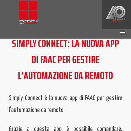
SIMPLY CONNECT: LA NUOVA APP
HOME
DI FAAC PER GESTIRE
AZIENDA
L'AUTOMAZIONE DA REMOTO
INTELLIGENZA ARTIFICIALE
SICUREZZA
Simply Connect è la nuova app di FAAC per gestire
TECNOLOGIA
l'automazione da remoto.
VETRINA
Grazie a questa app è possibile comandare,