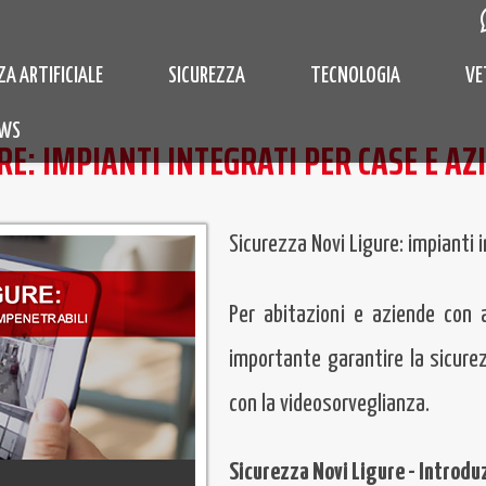
ZA ARTIFICIALE
SICUREZZA
TECNOLOGIA
VE
WS
RE: IMPIANTI INTEGRATI PER CASE E A
Sicurezza Novi Ligure: impianti 
Per abitazioni e aziende con 
importante garantire la sicure
con la videosorveglianza.
Sicurezza Novi Ligure - Introdu