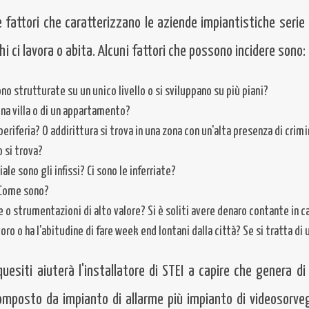
fattori che caratterizzano le aziende impiantistiche serie 
chi ci lavora o abita. Alcuni fattori che possono incidere sono:
sono strutturate su un unico livello o si sviluppano su più piani?
 una villa o di un appartamento?
 periferia? O addirittura si trova in una zona con un'alta presenza di crimi
o si trova?
ale sono gli infissi? Ci sono le inferriate?
? Come sono?
rte o strumentazioni di alto valore? Si è soliti avere denaro contante in ca
avoro o ha l'abitudine di fare week end lontani dalla città? Se si tratta 
quesiti aiuterà l'installatore di STEI a capire che genera di
mposto da impianto di allarme più impianto di videosorveg