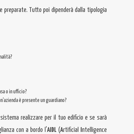
e preparate. Tutto poi dipenderà dalla tipologia
nalità?
sa o in ufficio?
di un'azienda è presente un guardiano?
 sistema realizzare per il tuo edificio e se sarà
lianza con a bordo l'
AIDL
(
A
rtificial
I
ntelligence